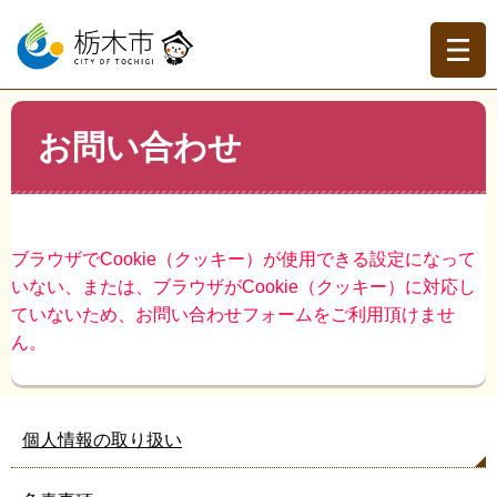
ペ
メ
ー
ニ
ジ
ュ
の
ー
先
を
現在地
本
頭
飛
お問い合わせ
文
トップページ
>
お問い合わせ
で
ば
す。
し
て
本
文
ブラウザでCookie（クッキー）が使用できる設定になって
へ
いない、または、ブラウザがCookie（クッキー）に対応し
ていないため、お問い合わせフォームをご利用頂けませ
ん。
個人情報の取り扱い