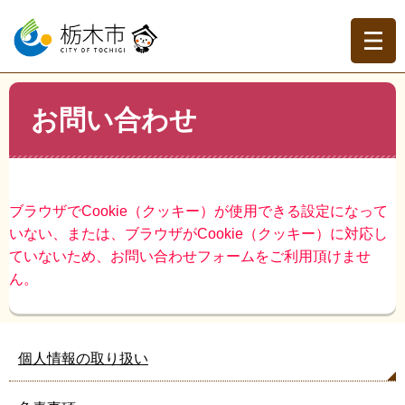
ペ
メ
ー
ニ
ジ
ュ
の
ー
先
を
現在地
本
頭
飛
お問い合わせ
文
トップページ
>
お問い合わせ
で
ば
す。
し
て
本
文
ブラウザでCookie（クッキー）が使用できる設定になって
へ
いない、または、ブラウザがCookie（クッキー）に対応し
ていないため、お問い合わせフォームをご利用頂けませ
ん。
個人情報の取り扱い