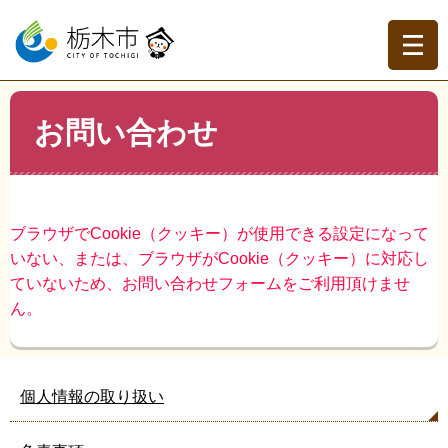
ペ
メ
ー
ニ
ジ
ュ
の
ー
先
を
現在地
本
頭
飛
お問い合わせ
文
トップページ
>
お問い合わせ
で
ば
す。
し
て
本
文
ブラウザでCookie（クッキー）が使用できる設定になって
へ
いない、または、ブラウザがCookie（クッキー）に対応し
ていないため、お問い合わせフォームをご利用頂けませ
ん。
個人情報の取り扱い