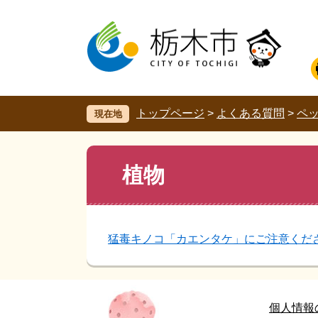
ペ
メ
ー
ニ
ジ
ュ
の
ー
先
を
頭
飛
で
ば
す。
し
トップページ
>
よくある質問
>
ペ
現在地
て
本
文
本
植物
へ
文
猛毒キノコ「カエンタケ」にご注意くだ
個人情報