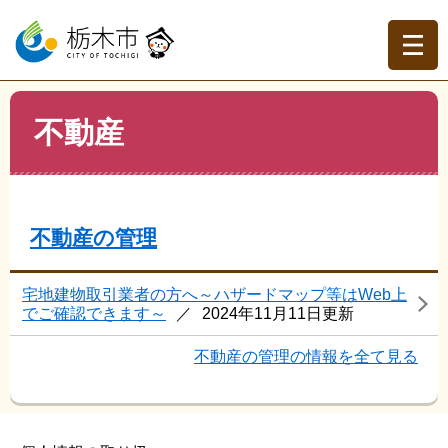
ペ
メ
ー
ニ
ジ
ュ
の
ー
先
を
現在地
本
頭
飛
不動産
文
トップページ
>
よくある質問
>
不動産
で
ば
す。
し
て
本
文
不動産の管理
へ
宅地建物取引業者の方へ～ハザードマップ等はWeb上
でご確認できます～
2024年11月11日更新
不動産の管理の情報を全て見る