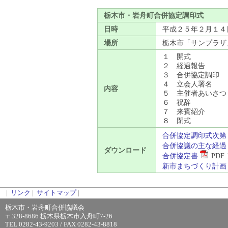
栃木市・岩舟町合併協定調印式
日時
平成２５年２月１４
場所
栃木市「サンプラザ
１ 開式
２ 経過報告
３ 合併協定調印
４ 立会人署名
内容
５ 主催者あいさつ
６ 祝辞
７ 来賓紹介
８ 閉式
合併協定調印式次
合併協議の主な経
ダウンロード
合併協定書
PDF 
新市まちづくり計画
|
リンク
|
サイトマップ
|
栃木市・岩舟町合併協議会
〒328-8686 栃木県栃木市入舟町7-26
TEL 0282-43-9203 / FAX 0282-43-8818