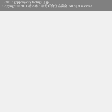
E-mail : gappei@city.tochigi.lg.jp
Copyright © 2011 栃木市・岩舟町合併協議会. All right reserved.