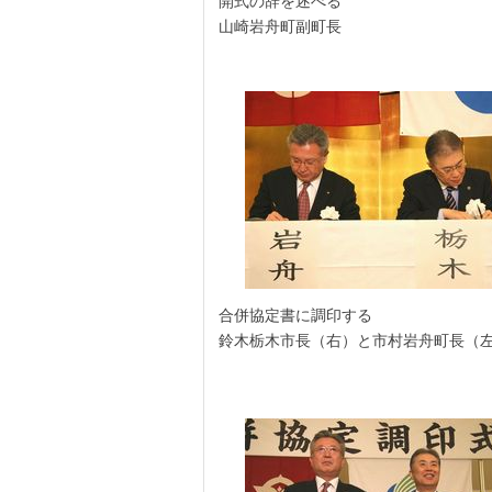
開式の辞を述べる
山崎岩舟町副町長
合併協定書に調印する
鈴木栃木市長（右）と市村岩舟町長（