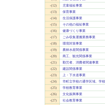
-(12)
児童福祉事業
-(13)
保育事業
-(14)
生活保護事業
-(15)
その他の福祉事業
-(16)
健康づくり事業
-(17)
ごみ収集運搬業務事業
-(18)
環境対策事業
-(19)
農林水産関係事業
-(20)
商工、観光関係事業
-(21)
勤労者、消費者関連事業
-(22)
建設関係事業
-(23)
上・下水道事業
-(24)
市町立学校の通学区域、学
-(25)
学校教育事業
-(26)
文化振興事業
-(27)
社会教育事業