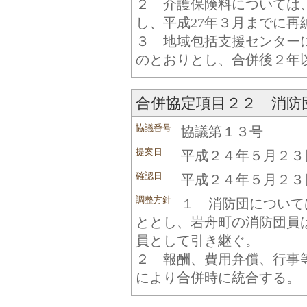
２ 介護保険料については
し、平成27年３月までに再
３ 地域包括支援センター
のとおりとし、合併後２年
合併協定項目２２ 消防
協議番号
協議第１３号
提案日
平成２４年５月２３
確認日
平成２４年５月２３
調整方針
１ 消防団について
ととし、岩舟町の消防団員
員として引き継ぐ。
２ 報酬、費用弁償、行事
により合併時に統合する。