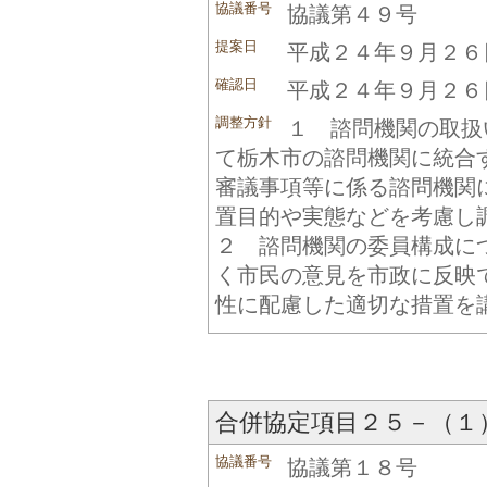
協議番号
協議第４９号
提案日
平成２４年９月２６
確認日
平成２４年９月２６
調整方針
１ 諮問機関の取扱
て栃木市の諮問機関に統合
審議事項等に係る諮問機関
置目的や実態などを考慮し
２ 諮問機関の委員構成に
く市民の意見を市政に反映
性に配慮した適切な措置を
合併協定項目２５－（１
協議番号
協議第１８号