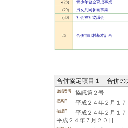
-(28)
青少年健全育成事業
-(29)
男女共同参画事業
-(30)
社会福祉協議会
26
合併市町村基本計画
合併協定項目１ 合併の
協議番号
協議第２号
提案日
平成２４年２月１７
確認日
平成２４年２月１７
平成２４年７月２０日