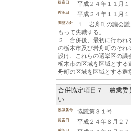
提案日
平成２４年１１月１
確認日
平成２４年１１月１
調整方針
１ 岩舟町の議会議
もって失職する。
２ 合併後、最初に行われ
の栃木市及び岩舟町のそれ
設け、これらの選挙区の議
栃木市の区域を区域とする
舟町の区域を区域とする選
合併協定項目７ 農業委
い
協議番号
協議第３１号
提案日
平成２４年８月２７
確認日