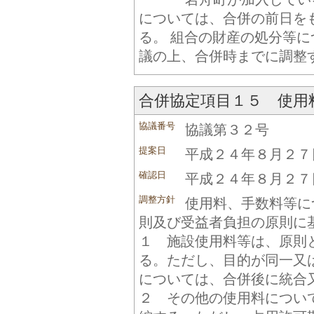
については、合併の前日を
る。 組合の財産の処分等
議の上、合併時までに調整
合併協定項目１５ 使用
協議番号
協議第３２号
提案日
平成２４年８月２７
確認日
平成２４年８月２７
調整方針
使用料、手数料等に
則及び受益者負担の原則に
１ 施設使用料等は、原則
る。ただし、目的が同一又
については、合併後に統合
２ その他の使用料につい