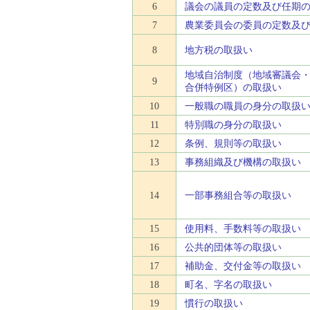
6
議会の議員の定数及び任期
7
農業委員会の委員の定数及
8
地方税の取扱い
地域自治制度（地域審議会
9
合併特例区）の取扱い
10
一般職の職員の身分の取扱
11
特別職の身分の取扱い
12
条例、規則等の取扱い
13
事務組織及び機構の取扱い
14
一部事務組合等の取扱い
15
使用料、手数料等の取扱い
16
公共的団体等の取扱い
17
補助金、交付金等の取扱い
18
町名、字名の取扱い
19
慣行の取扱い