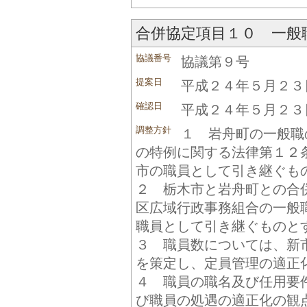
合併協定項目１０ 一般
協議番号
協議第９号
提案日
平成２４年５月２３
確認日
平成２４年５月２３
調整方針
１ 岩舟町の一般職
の特例に関する法律第１２
市の職員として引き継ぐも
２ 栃木市と岩舟町との合
区広域行政事務組合の一般
職員として引き継ぐものと
３ 職員数については、新
を策定し、定員管理の適正
４ 職員の職名及び任用要
び職員の処遇の適正化の観