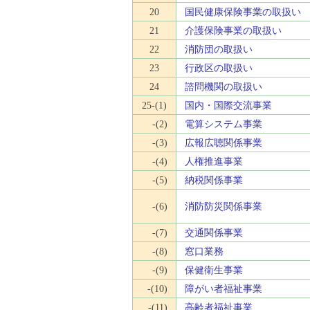
20
国民健康保険事業の取扱い
21
介護保険事業の取扱い
22
消防団の取扱い
23
行政区の取扱い
24
諮問機関の取扱い
25-(1)
国内・国際交流事業
-(2)
電算システム事業
-(3)
広報広聴関係事業
-(4)
人権推進事業
-(5)
納税関係事業
-(6)
消防防災関係事業
-(7)
交通関係事業
-(8)
窓口業務
-(9)
保健衛生事業
-(10)
障がい者福祉事業
-(11)
高齢者福祉事業