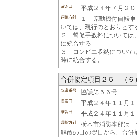
確認日
平成２４年７月２０
調整方針
１ 原動機付自転車
いては、現行のとおりとす
２ 督促手数料については
に統合する。
３ コンビニ収納について
時に統合する。
合併協定項目２５－（６
協議番号
協議第５６号
提案日
平成２４年１１月１
確認日
平成２４年１１月１
調整方針
栃木市消防本部は、
解散の日の翌日から、合併