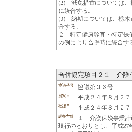
(2) 減免措置については
に統合する。
(3) 納期については、栃
合する。
２ 特定健康診査・特定保
の例により合併時に統合す
合併協定項目２１ 介護
協議番号
協議第３６号
提案日
平成２４年８月２７
確認日
平成２４年８月２７
調整方針
１ 介護保険事業計
現行のとおりとし、平成27