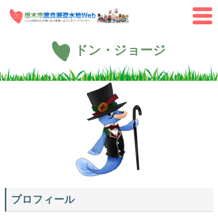
ペ
メ
ー
ニ
メ
ジ
ュ
ニ
の
ー
ュ
先
を
本
ー
ドン・ジョージ
頭
飛
文
で
ば
す。
し
て
本
文
へ
プロフィール