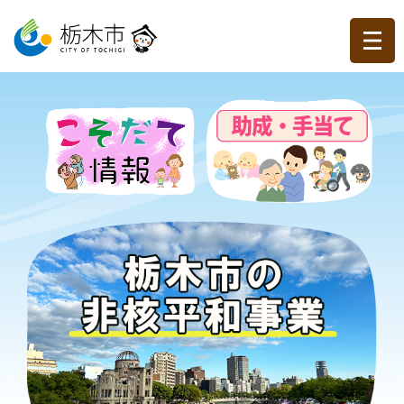
ペ
メ
ー
ニ
ジ
ュ
の
ー
先
を
頭
飛
で
ば
す。
し
て
本
文
へ