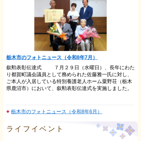
栃木市のフォトニュース（令和8年7月）
叙勲表彰伝達式 ７月２９日（水曜日）、長年にわた
り都賀町議会議員として務められた佐藤雅一氏に対し、
ご本人が入居している特別養護老人ホーム粟野荘（栃木
県鹿沼市）において、叙勲表彰伝達式を実施しました。
これまで町の健全な発展に尽力され、多大な貢献をされ
てきました。伝達式では、ご親族にもご参加いただき、
琴寄市長から、その功績に敬意を表するとともに、これ
栃木市のフォトニュース（令和8年6月）
までのご労苦に感謝の意を伝えました。 ...
ライフイベント