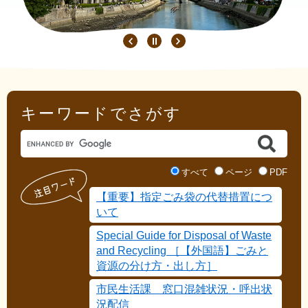
キーワードでさがす
Google
カ
ス
検
すべて
ページ
PDF
タ
索
【重要】指定ごみ袋の代替措置につ
ム
対
いて
検
象
索
Special Guide for Disposal of Waste
and Recycling​ ［【外国語】ごみと
資源の分け方・出し方］
市民生活課 窓口混雑状況・呼出状
況配信