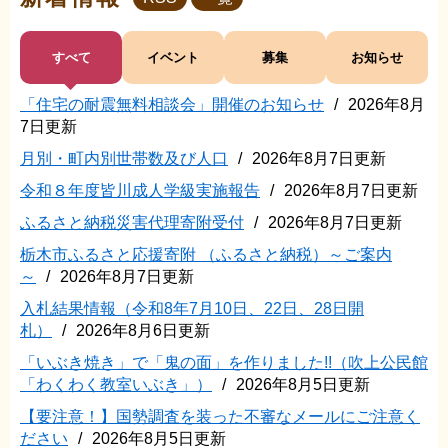
すべて
イベント
募集
お知らせ
「住宅の耐震無料相談会」開催のお知らせ
2026年8月
新
7日更新
着
月別・町内別世帯数及び人口
2026年8月7日更新
情
報
令和８年度皆川成人学級実施報告
2026年8月7日更新
ふるさと納税災害代理寄附受付
2026年8月7日更新
栃木市ふるさと応援寄附 （ふるさと納税）～ご案内
～
2026年8月7日更新
入札結果情報（令和8年7月10日、22日、28日開
札）
2026年8月6日更新
「いぶき焼き」で「鬼の面」を作りました!!（吹上公民館
「わくわく教室いぶき」）
2026年8月5日更新
【要注意！】国勢調査を装った不審なメールにご注意く
ださい
2026年8月5日更新