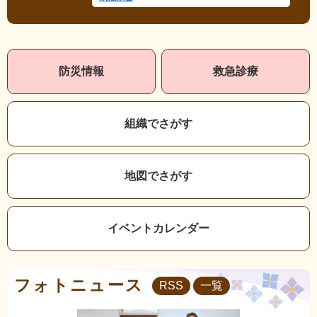
本
防災
情報
救急
診療
文
組織で
さがす
地図で
さがす
イベント
カレンダー
フォトニュース
RSS
一覧