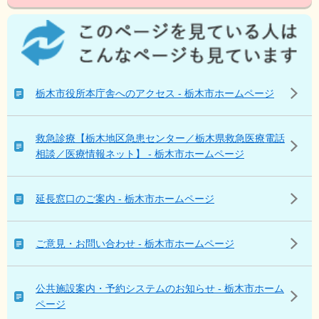
こ
の
ペ
ー
ジ
栃木市役所本庁舎へのアクセス - 栃木市ホームページ
を
見
て
救急診療【栃木地区急患センター／栃木県救急医療電話
い
相談／医療情報ネット】 - 栃木市ホームページ
る
人
は
延長窓口のご案内 - 栃木市ホームページ
こ
ん
な
ご意見・お問い合わせ - 栃木市ホームページ
ペ
ー
ジ
公共施設案内・予約システムのお知らせ - 栃木市ホーム
も
ページ