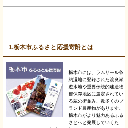
1.栃木市ふるさと応援寄附とは
栃木市には、ラムサール条
約湿地に登録された渡良瀬
遊水地や重要伝統的建造物
郡保存地区に選定されてい
る蔵の街並み、数多くのブ
ランド農産物があります。
栃木市がより魅力あるふる
さとへと発展していくた