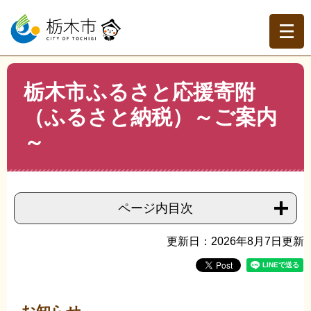
ペ
メ
ー
ニ
ジ
ュ
の
ー
先
を
現在地
本
頭
飛
栃木市ふるさと応援寄附
文
トップページ
>
分類でさがす
>
市政情報
>
市の取り組み
>
で
ば
ふるさと納税
>
栃木市ふるさと応援寄附 （ふるさと納
（ふるさと納税）～ご案内
す。
し
税）～ご案内～
て
～
本
文
へ
ページ内目次
更新日：2026年8月7日更新