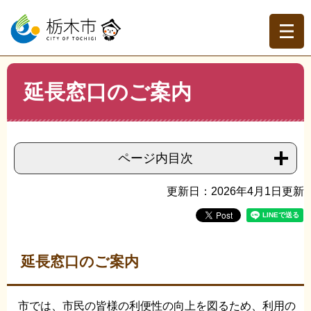
ペ
メ
ー
ニ
ジ
ュ
の
ー
先
を
現在地
本
頭
飛
延長窓口のご案内
文
トップページ
>
分類でさがす
>
市政情報
>
市の概要
>
市
で
ば
役所アクセス・業務時間・庁舎案内
>
延長窓口のご案内
す。
し
て
本
ページ内目次
文
へ
更新日：2026年4月1日更新
延長窓口のご案内
市では、市民の皆様の利便性の向上を図るため、利用の