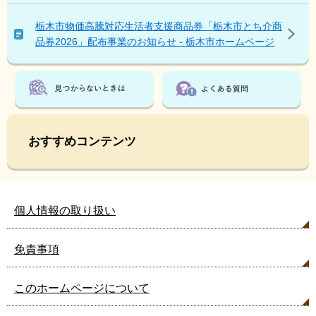
ペ
ー
栃木市物価高騰対応生活者支援商品券「栃木市とち介商
ジ
品券2026」配布事業のお知らせ - 栃木市ホームページ
も
見
て
い
ま
す
おすすめコンテンツ
個人情報の取り扱い
免責事項
このホームページについて