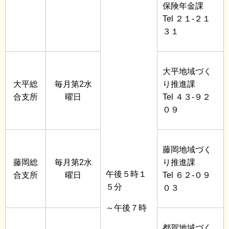
保険年金課
Tel ２１-２１
３１
大平地域づく
大平総
毎月第2水
り推進課
合支所
曜日
Tel ４３-９２
０９
藤岡地域づく
藤岡総
毎月第2水
り推進課
午後５時１
合支所
曜日
Tel ６２-０９
５分
０３
～午後７時
都賀地域づく