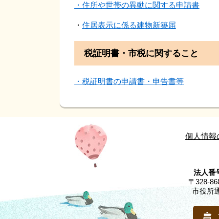
・住所や世帯の異動に関する申請書
・
住居表示に係る建物新築届
税証明書・市税に関すること
・税証明書の申請書・申告書等
個人情報
法人番号
〒328-
市役所