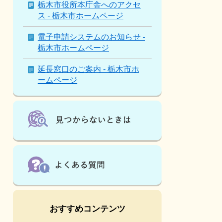
は
栃木市役所本庁舎へのアクセ
こ
ス - 栃木市ホームページ
ん
な
電子申請システムのお知らせ -
ペ
栃木市ホームページ
ー
ジ
延長窓口のご案内 - 栃木市ホ
も
ームページ
見
て
い
ま
す
おすすめコンテンツ