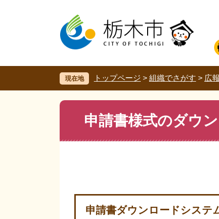
ペ
メ
ー
ニ
ジ
ュ
の
ー
先
を
頭
飛
で
ば
す。
し
トップページ
>
組織でさがす
>
広
現在地
て
本
文
本
申請書様式のダウン
へ
文
申請書ダウンロードシステ