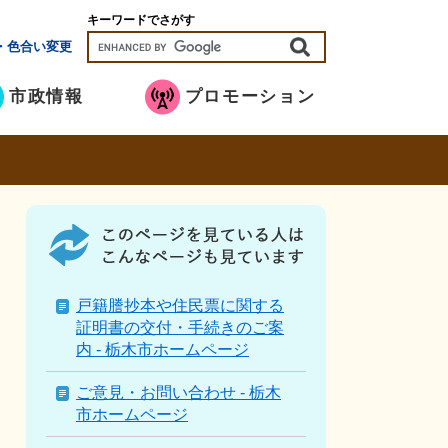
キーワードでさがす
・色合い変更
市政情報
プロモーション
こ
の
ペ
ー
ジ
戸籍謄抄本や住民票に関する
を
証明書の交付・手続きのご案
見
内 - 栃木市ホームページ
て
い
ご意見・お問い合わせ - 栃木
る
市ホームページ
人