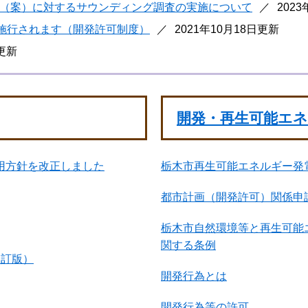
（案）に対するサウンディング調査の実施について
202
が施行されます（開発許可制度）
2021年10月18日更新
日更新
開発・再生可能エ
用方針を改正しました
栃木市再生可能エネルギー発
都市計画（開発許可）関係申
栃木市自然環境等と再生可能
関する条例
改訂版）
開発行為とは
開発行為等の許可