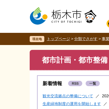
ペ
メ
ー
ニ
ジ
ュ
の
ー
先
を
頭
飛
で
ば
す。
し
トップページ
>
分類でさがす
>
事
現在地
て
本
文
本
都市計画・都市整備
へ
文
新着情報
RSS
一覧
観光交流拠点の整備について
20
生産緑地制度の運用を開始します