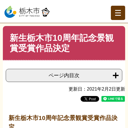
ペ
メ
ー
ニ
ジ
ュ
の
ー
先
を
現在地
本
頭
飛
新生栃木市10周年記念景観
文
トップページ
>
分類でさがす
>
事業者の方へ
>
都市計
で
ば
画・都市整備
>
景観
>
新生栃木市10周年記念景観賞受賞
賞受賞作品決定
す。
し
作品決定
て
本
文
へ
ページ内目次
更新日：2021年2月2日更新
新生栃木市10周年記念景観賞受賞作品決
定