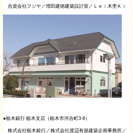
合資会社フジヤ／増田建徳建築設計室／Ｌｅｉ木杢Ｋｉ
●栃木銀行 栃木支店（栃木市河合町3-8）
株式会社栃木銀行／株式会社渡辺有規建築企画事務所／