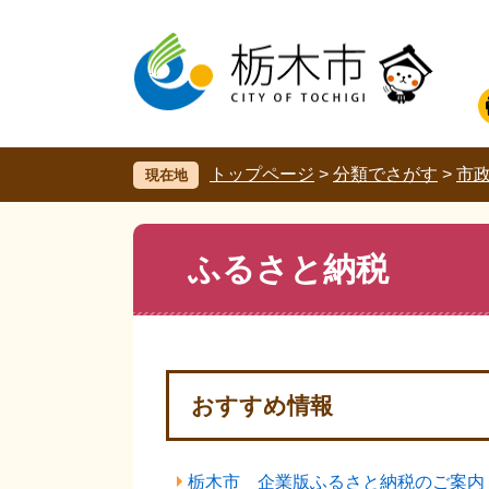
ペ
メ
ー
ニ
ジ
ュ
の
ー
先
を
頭
飛
で
ば
す。
し
トップページ
>
分類でさがす
>
市
現在地
て
本
文
本
ふるさと納税
へ
文
おすすめ情報
栃木市 企業版ふるさと納税のご案内