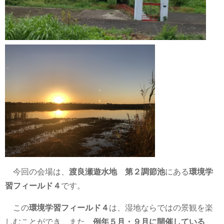
今回の会場は、
渡良瀬遊水地 第２調節池
にある
環境学
習フィールド４
です。
この
環境学習フィールド４
は、湿地ならではの景観を楽
しむことができ、また、
例年５月・９月に開催している