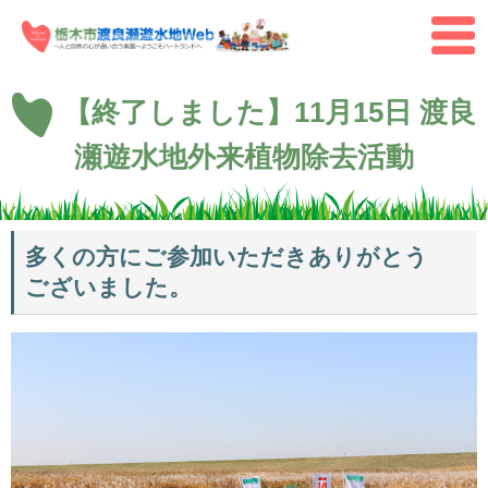
ペ
メ
ー
ニ
メ
ジ
ュ
ニ
の
ー
ュ
先
を
本
ー
【終了しました】11月15日 渡良
頭
飛
文
で
ば
瀬遊水地外来植物除去活動
す。
し
て
本
文
多くの方にご参加いただきありがとう
へ
ございました。