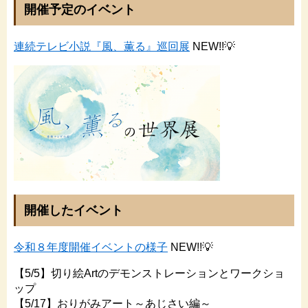
開催予定のイベント
連続テレビ小説『風、薫る』巡回展
NEW!!💡
開催したイベント
令和８年度開催イベントの様子
NEW!!💡
【5/5】切り絵Artのデモンストレーションとワークショ
ップ
【5/17】おりがみアート～あじさい編～