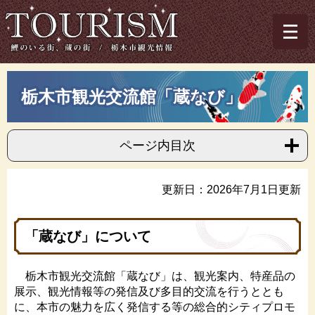
ペ
メ
ー
ニ
ジ
ュ
の
ー
先
を
トップページ
>
TOURISM～栃木市観光情報
>
栃木市観光交流館「蔵な
頭
飛
本
び」
栃木市観光交流館「蔵なび」
で
ば
文
す。
し
て
本
ページ内目次
文
へ
更新日：2026年7月1日更新
「蔵なび」について
栃木市観光交流館「蔵なび」は、観光案内、特産品の
展示、観光情報等の発信及び多目的交流を行うととも
に、本市の魅力を広く発信する等の総合的シティプロモ