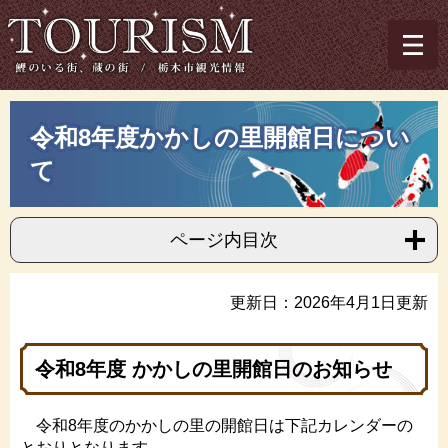
ペ
メ
ー
ニ
ジ
ュ
の
ー
先
を
トップページ
>
TOURISM～栃木市観光情報
>
令和8年度かかしの里開館
頭
飛
本
日について
令和8年度かかしの里開館日につい
で
ば
文
す。
し
て
て
本
文
ページ内目次
へ
更新日：2026年4月1日更新
令和8年度 かかしの里開館日のお知らせ
令和8年度のかかしの里の開館日は下記カレンダーの
とおりとなります。