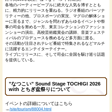
各地のパーティーピープルに絶大な人気を博すととも
に、精力的にリリースを重ねる。ラジオ番組のパーソナ
リティーの他、プロスポーツの実況、マグロの解体ショ
ーに至るまで、ジャンルを問わずあらゆるイベントや祭
事の司会を努める一方、東京コレクションのファッショ
ンショーの演出、高校芸術鑑賞会の講師、音楽フェステ
ィバルのプロデュースを務めるなど多方面に渡る。
その活動が注目されテレビ番組で特集されるなどマルチ
に活躍するエンテイターテイナー。
ライブにリリースに、そして司会に全国を駆け巡り話題
を提供している。
”なつこい” Sound Stage TOCHIGI 2026
with とちぎ盆祭りについて
イベントの詳細についてはこちら
→
/site/tourism/88004.html