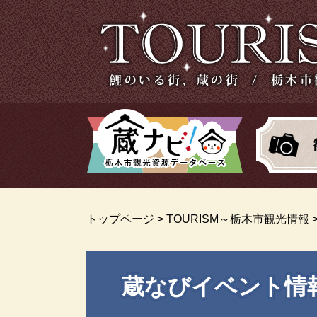
ペ
メ
ー
ニ
ジ
ュ
の
ー
先
を
頭
飛
で
ば
す。
し
て
本
文
へ
トップページ
>
TOURISM～栃木市観光情報
本
蔵なびイベント情
文