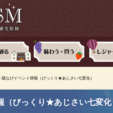
>
蔵なびイベント情報（びっくり★あじさい七変化）
報（びっくり★あじさい七変化