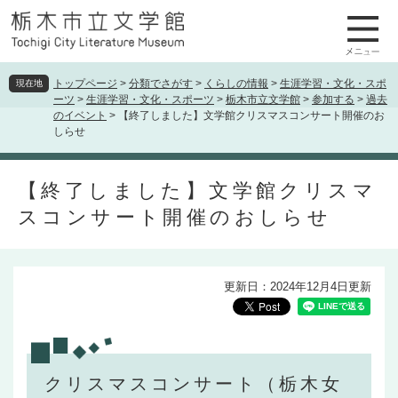
ペ
メ
ー
ニ
ジ
ュ
の
ー
先
を
トップページ
>
分類でさがす
>
くらしの情報
>
生涯学習・文化・スポ
現在地
ーツ
>
生涯学習・文化・スポーツ
>
栃木市立文学館
>
参加する
>
過去
頭
飛
のイベント
>
【終了しました】文学館クリスマスコンサート開催のお
で
ば
しらせ
す
し
。
て
本
本
【終了しました】文学館クリスマ
文
文
スコンサート開催のおしらせ
へ
更新日：2024年12月4日更新
クリスマスコンサート（栃木女