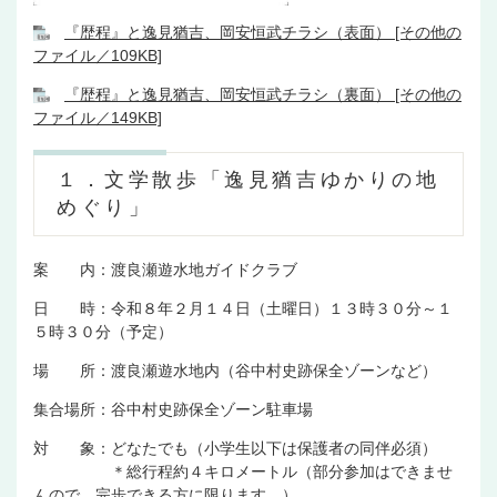
『歴程』と逸見猶吉、岡安恒武チラシ（表面） [その他の
ファイル／109KB]
『歴程』と逸見猶吉、岡安恒武チラシ（裏面） [その他の
ファイル／149KB]
１．文学散歩「逸見猶吉ゆかりの地
めぐり」
案 内：渡良瀬遊水地ガイドクラブ
日 時：令和８年２月１４日（土曜日）１３時３０分～１
５時３０分（予定）
場 所：渡良瀬遊水地内（谷中村史跡保全ゾーンなど）
集合場所：谷中村史跡保全ゾーン駐車場
対 象：どなたでも（小学生以下は保護者の同伴必須）
＊総行程約４キロメートル（部分参加はできませ
んので、完歩できる方に限ります。）