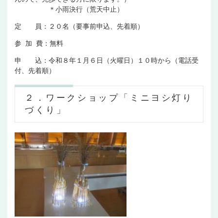
＊小雨決行（荒天中止）
定 員：２０名（要事前申込、先着順）
参 加 費：無料
申 込：令和８年１月６日（火曜日）１０時から（電話受
付、先着順）
２．ワークショップ「ミニヨシ灯り
づくり」