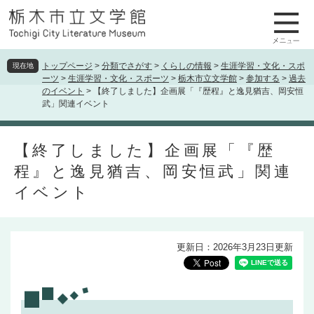
ペ
メ
ー
ニ
ジ
ュ
の
ー
先
を
トップページ
>
分類でさがす
>
くらしの情報
>
生涯学習・文化・スポ
現在地
ーツ
>
生涯学習・文化・スポーツ
>
栃木市立文学館
>
参加する
>
過去
頭
飛
のイベント
>
【終了しました】企画展「『歴程』と逸見猶吉、岡安恒
で
ば
武」関連イベント
す
し
。
て
本
本
【終了しました】企画展「『歴
文
文
程』と逸見猶吉、岡安恒武」関連
へ
イベント
更新日：2026年3月23日更新