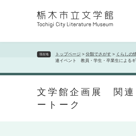
ペ
メ
ー
ニ
トップページ
>
分類でさがす
>
くらしの
現在地
ジ
ュ
連イベント 教員・学生・卒業生によるギ
の
ー
先
を
本
頭
飛
文
で
ば
文学館企画展 関
す
し
ートーク
。
て
本
文
へ