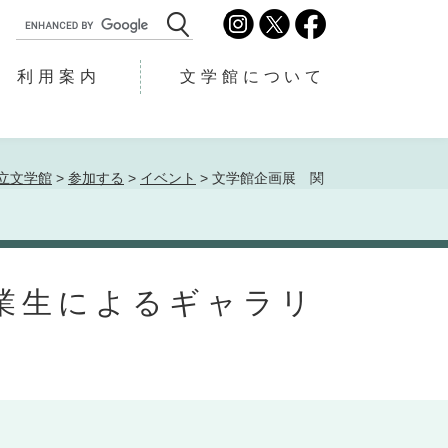
G
o
o
利用案内
文学館について
g
l
e
カ
ス
立文学館
>
参加する
>
イベント
>
文学館企画展 関
タ
ム
検
索
業生によるギャラリ