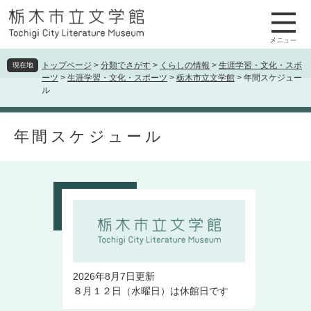
ペ
メ
ー
ニ
ジ
ュ
の
ー
先
を
トップページ
>
分類でさがす
>
くらしの情報
>
生涯学習・文化・スポ
現在地
ーツ
>
生涯学習・文化・スポーツ
>
栃木市立文学館
>
年間スケジュー
頭
飛
ル
で
ば
す
し
本
。
て
年間スケジュール
文
本
文
へ
2026年8月7日更新
８月１２日（水曜日）は休館日です