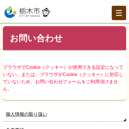
ペ
メ
ー
ニ
ジ
ュ
の
ー
先
を
現在地
本
頭
飛
お問い合わせ
文
トップページ
>
お問い合わせ
で
ば
す。
し
て
本
文
ブラウザでCookie（クッキー）が使用できる設定になって
へ
いない、または、ブラウザがCookie（クッキー）に対応し
ていないため、お問い合わせフォームをご利用頂けませ
ん。
個人情報の取り扱い