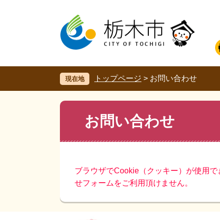
ペ
メ
ー
ニ
ジ
ュ
の
ー
先
を
頭
飛
で
ば
す。
し
トップページ
>
お問い合わせ
現在地
て
本
文
本
お問い合わせ
へ
文
ブラウザでCookie（クッキー）が使用
せフォームをご利用頂けません。