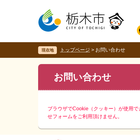
ペ
メ
ー
ニ
ジ
ュ
の
ー
先
を
頭
飛
で
ば
す。
し
トップページ
>
お問い合わせ
現在地
て
本
文
本
お問い合わせ
へ
文
ブラウザでCookie（クッキー）が使用
せフォームをご利用頂けません。