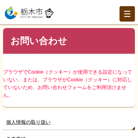
ペ
メ
ー
ニ
ジ
ュ
の
ー
先
を
現在地
本
頭
飛
お問い合わせ
文
トップページ
>
お問い合わせ
で
ば
す。
し
て
本
文
ブラウザでCookie（クッキー）が使用できる設定になって
へ
いない、または、ブラウザがCookie（クッキー）に対応し
ていないため、お問い合わせフォームをご利用頂けませ
ん。
個人情報の取り扱い