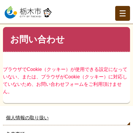
ペ
メ
ー
ニ
ジ
ュ
の
ー
先
を
現在地
本
頭
飛
お問い合わせ
文
トップページ
>
お問い合わせ
で
ば
す。
し
て
本
文
ブラウザでCookie（クッキー）が使用できる設定になって
へ
いない、または、ブラウザがCookie（クッキー）に対応し
ていないため、お問い合わせフォームをご利用頂けませ
ん。
個人情報の取り扱い