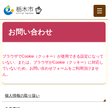
ペ
メ
ー
ニ
ジ
ュ
の
ー
先
を
現在地
本
頭
飛
お問い合わせ
文
トップページ
>
お問い合わせ
で
ば
す。
し
て
本
文
ブラウザでCookie（クッキー）が使用できる設定になって
へ
いない、または、ブラウザがCookie（クッキー）に対応し
ていないため、お問い合わせフォームをご利用頂けませ
ん。
個人情報の取り扱い