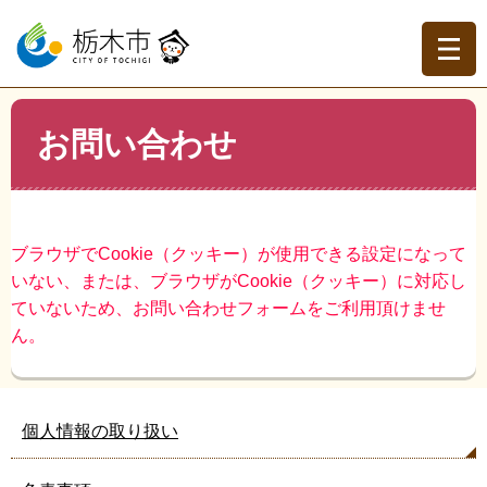
ペ
メ
ー
ニ
ジ
ュ
の
ー
先
を
現在地
本
頭
飛
お問い合わせ
文
トップページ
>
お問い合わせ
で
ば
す。
し
て
本
文
ブラウザでCookie（クッキー）が使用できる設定になって
へ
いない、または、ブラウザがCookie（クッキー）に対応し
ていないため、お問い合わせフォームをご利用頂けませ
ん。
個人情報の取り扱い