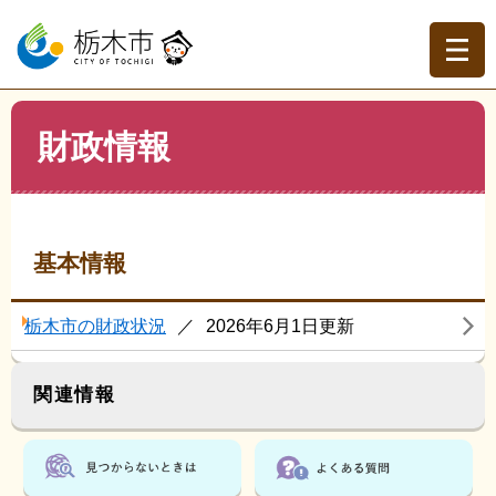
ペ
メ
ー
ニ
ジ
ュ
の
ー
先
を
現在地
本
頭
飛
財政情報
文
トップページ
>
分類でさがす
>
市政情報
>
市政運営・行
で
ば
財政改革
>
財政情報
す。
し
て
本
文
基本情報
へ
栃木市の財政状況
2026年6月1日更新
関連情報