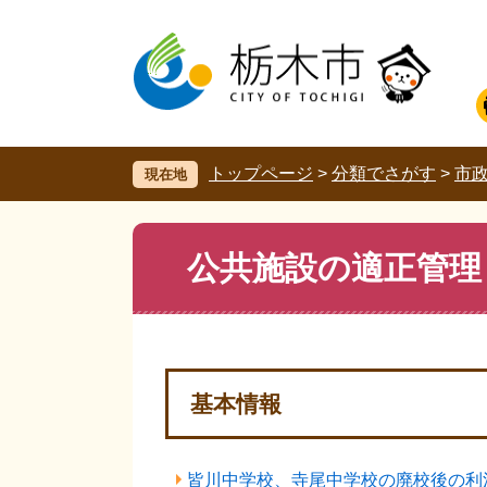
ペ
メ
ー
ニ
ジ
ュ
の
ー
先
を
頭
飛
で
ば
す。
し
トップページ
>
分類でさがす
>
市
現在地
て
本
文
本
公共施設の適正管理
へ
文
基本情報
皆川中学校、寺尾中学校の廃校後の利