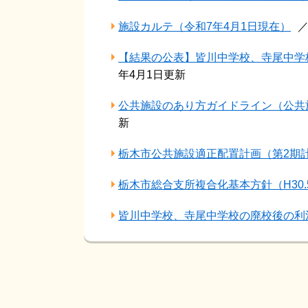
施設カルテ（令和7年4月1日現在）
【結果の公表】皆川中学校、寺尾中学
年4月1日更新
公共施設のあり方ガイドライン（公共施
新
栃木市公共施設適正配置計画（第2期計
栃木市総合支所複合化基本方針（H30.5
皆川中学校、寺尾中学校の廃校後の利