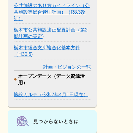
公共施設のあり方ガイドライン（公
共施設等総合管理計画）（R8.3改
訂）
栃木市公共施設適正配置計画（第2
期計画の策定)
栃木市総合支所複合化基本方針
（H30.5)
計画・ビジョンの一覧
オープンデータ（データ資源活
用）
施設カルテ（令和7年4月1日現在）