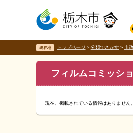
ペ
メ
ー
ニ
ジ
ュ
の
ー
先
を
頭
飛
で
ば
す。
し
トップページ
>
分類でさがす
>
市
現在地
て
本
文
本
フィルムコミッシ
へ
文
現在、掲載されている情報はありません