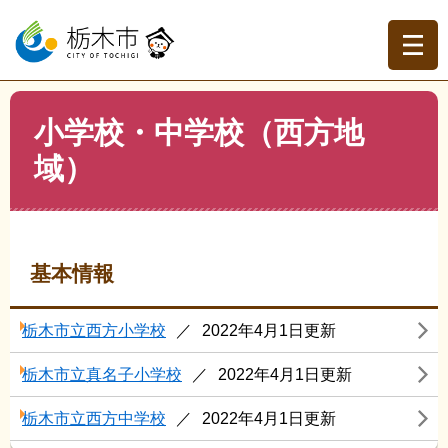
ペ
メ
ー
ニ
ジ
ュ
の
ー
先
を
現在地
本
頭
飛
小学校・中学校（西方地
文
トップページ
>
分類でさがす
>
市政情報
>
施設案内・観
で
ば
光地・避難場所
>
小学校・中学校（西方地域）
域）
す。
し
て
本
文
へ
基本情報
栃木市立西方小学校
2022年4月1日更新
栃木市立真名子小学校
2022年4月1日更新
栃木市立西方中学校
2022年4月1日更新