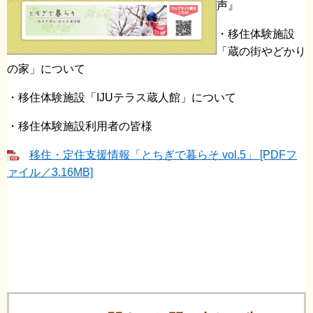
声』
・移住体験施設
「蔵の街やどかり
の家」について
・移住体験施設「IJUテラス蔵人館」について
・移住体験施設利用者の皆様
移住・定住支援情報「とちぎで暮らそ vol.5」 [PDFフ
ァイル／3.16MB]