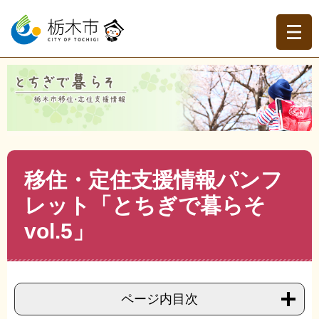
ペ
メ
ー
ニ
ジ
ュ
の
ー
先
を
現在地
頭
飛
トップページ
>
移住・定住支援情報 ～とちぎで暮らそ～
で
ば
>
パンフレットのご案内
>
移住・定住支援情報誌「とちぎ
す。
し
で暮らそ」
>
>
移住・定住支援情報パンフレット「とちぎ
て
で暮らそvol.5」
本
文
本
移住・定住支援情報パンフ
へ
文
レット「とちぎで暮らそ
vol.5」
ページ内目次