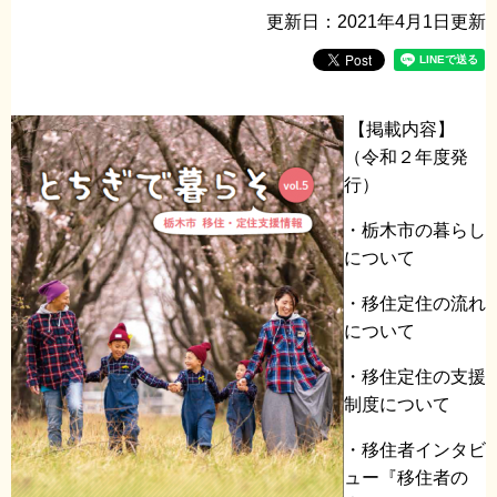
更新日：2021年4月1日更新
【掲載内容】
（令和２年度発
行）
・栃木市の暮らし
について
・移住定住の流れ
について
・移住定住の支援
制度について
・移住者インタビ
ュー『移住者の