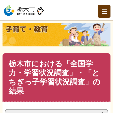
ペ
メ
ー
ニ
ジ
ュ
の
ー
先
を
現在地
頭
飛
トップページ
>
子育て・教育
>
教育
>
小学校・中学校
>
>
で
ば
栃木市における「全国学力・学習状況調査」・「とちぎっ
す。
し
子学習状況調査」の結果
て
本
文
本
栃木市における「全国学
へ
文
力・学習状況調査」・「と
ちぎっ子学習状況調査」の
結果