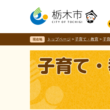
ペ
メ
ー
ニ
ジ
ュ
の
ー
先
を
頭
飛
で
ば
す。
し
トップページ
>
子育て・教育
>
子
現在地
て
本
文
へ