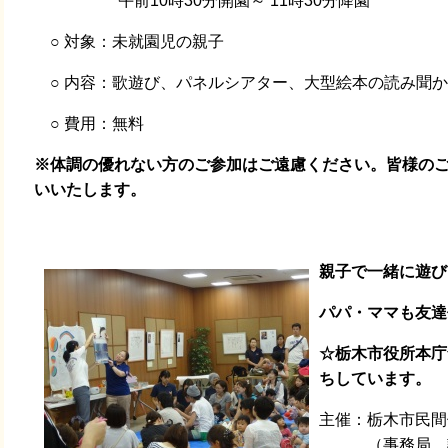
午前10時30分開園～ 11時30分降園
○ 対象：未就園児の親子
○ 内容：歌遊び、パネルシアター、大型絵本の読み聞
○ 費用：無料
※体調の優れない方のご参加はご遠慮ください。皆様の
いいたします。
親子で一緒に遊び
パパ・ママも友達
☆栃木市役所本庁
ちしています。
主催：栃木市民間
（事務局 認定こ