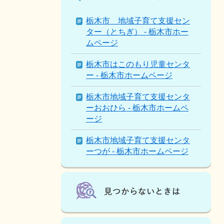
ー
ジ
栃木市 地域子育て支援セン
を
ター（とちぎ） - 栃木市ホー
見
ムページ
て
い
栃木市はこのもり児童センタ
る
ー - 栃木市ホームページ
人
は
栃木市地域子育て支援センタ
こ
ーおおひら - 栃木市ホームペ
ん
ージ
な
栃木市地域子育て支援センタ
ペ
ーつが - 栃木市ホームページ
ー
ジ
も
見
て
い
ま