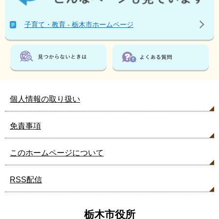
ー
ジ
子育て・教育 - 栃木市ホームページ
を
見
て
い
る
人
は
個人情報の取り扱い
こ
ん
免責事項
な
ペ
ー
このホームページについて
ジ
も
RSS配信
見
て
い
ま
栃木市役所