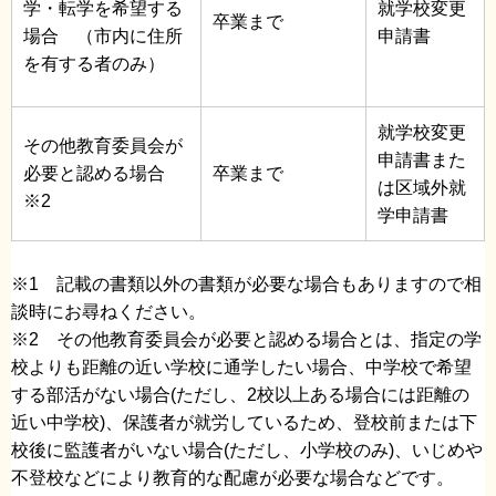
学・転学を希望する
就学校変更
卒業まで
場合 （市内に住所
申請書
を有する者のみ）
就学校変更
その他教育委員会が
申請書また
必要と認める場合
卒業まで
は区域外就
※2
学申請書
※1 記載の書類以外の書類が必要な場合もありますので相
談時にお尋ねください。
※2 その他教育委員会が必要と認める場合とは、指定の学
校よりも距離の近い学校に通学したい場合、中学校で希望
する部活がない場合(ただし、2校以上ある場合には距離の
近い中学校)、保護者が就労しているため、登校前または下
校後に監護者がいない場合(ただし、小学校のみ)、いじめや
不登校などにより教育的な配慮が必要な場合などです。