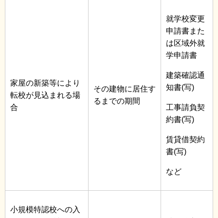
就学校変更
申請書また
は区域外就
学申請書
建築確認通
家屋の新築等により
知書(写)
その建物に居住す
転校が見込まれる場
るまでの期間
合
工事請負契
約書(写)
賃貸借契約
書(写)
など
小規模特認校への入