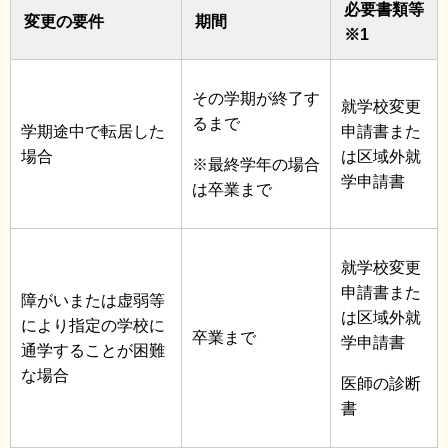
必要書類等
変更の要件
期間
※1
その学期が終了す
就学校変更
るまで
学期途中で転居した
申請書また
場合
は区域外就
※最終学年の場合
学申請書
は卒業まで
就学校変更
申請書また
障がいまたは虚弱等
は区域外就
により指定の学校に
卒業まで
学申請書
通学することが困難
な場合
医師の診断
書