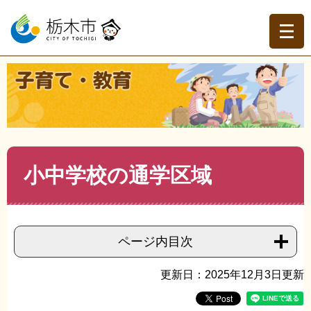
ペ
メ
ー
ニ
ジ
ュ
の
ー
先
を
現在地
頭
飛
トップページ
>
子育て・教育
>
教育
>
小学校・中学校
>
>
で
ば
小中学校の通学区域
す。
し
て
本
文
本
小中学校の通学区域
へ
文
ページ内目次
更新日：2025年12月3日更新