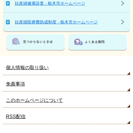
い
妊産婦健康診査 - 栃木市ホームページ
る
人
は
妊産婦医療費助成制度 - 栃木市ホームページ
こ
ん
な
ペ
ー
ジ
も
個人情報の取り扱い
見
て
免責事項
い
ま
す
このホームページについて
RSS配信