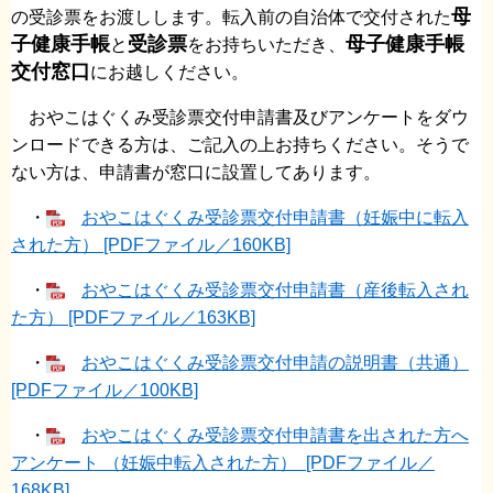
母
の受診票をお渡しします。転入前の自治体で交付された
子健康手帳
受診票
母子健康手帳
と
をお持ちいただき、
交付窓口
にお越しください。
おやこはぐくみ受診票交付申請書及びアンケートをダウ
ンロードできる方は、ご記入の上お持ちください。そうで
ない方は、申請書が窓口に設置してあります。
・
おやこはぐくみ受診票交付申請書（妊娠中に転入
された方） [PDFファイル／160KB]
・
おやこはぐくみ受診票交付申請書（産後転入され
た方） [PDFファイル／163KB]
・
おやこはぐくみ受診票交付申請の説明書（共通）
[PDFファイル／100KB]
・
おやこはぐくみ受診票交付申請書を出された方へ
アンケート （妊娠中転入された方） [PDFファイル／
168KB]