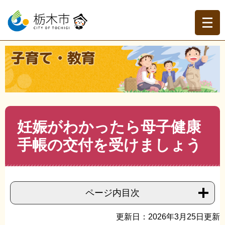
ペ
メ
ー
ニ
ジ
ュ
の
ー
先
を
現在地
頭
飛
トップページ
>
子育て・教育
>
子育て
>
こども家庭セン
で
ば
ター相談窓口とちはぐ
>
>
妊娠がわかったら母子健康手帳
す。
し
の交付を受けましょう
て
本
文
本
妊娠がわかったら母子健康
へ
文
手帳の交付を受けましょう
ページ内目次
更新日：2026年3月25日更新