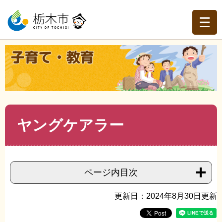
ペ
メ
ー
ニ
ジ
ュ
の
ー
先
を
現在地
頭
飛
トップページ
>
子育て・教育
>
子育て
>
児童福祉
>
>
ヤン
で
ば
グケアラー
す。
し
て
本
文
本
ヤングケアラー
へ
文
ページ内目次
更新日：2024年8月30日更新