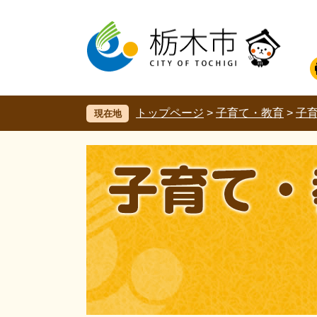
ペ
メ
ー
ニ
ジ
ュ
の
ー
先
を
頭
飛
で
ば
す。
し
トップページ
>
子育て・教育
>
子
現在地
て
本
文
へ