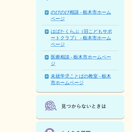
ー
ジ
のびのび相談 - 栃木市ホーム
を
ページ
見
て
はばたくらぶ（旧こどもサポ
い
ートクラブ） - 栃木市ホーム
る
ページ
人
は
医療相談 - 栃木市ホームペー
こ
ジ
ん
未就学児ことばの教室 - 栃木
な
市ホームページ
ペ
ー
ジ
も
見
て
い
ま