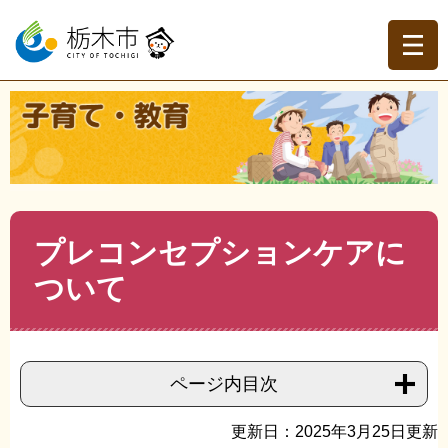
ペ
メ
ー
ニ
ジ
ュ
の
ー
先
を
現在地
頭
飛
トップページ
>
子育て・教育
>
子育て
>
妊娠・出産
>
>
プ
で
ば
レコンセプションケアについて
す。
し
て
本
文
本
プレコンセプションケアに
へ
文
ついて
ページ内目次
更新日：2025年3月25日更新