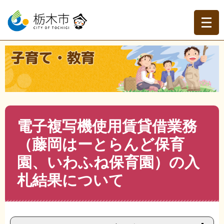
ペ
メ
ー
ニ
ジ
ュ
の
ー
先
を
現在地
頭
飛
トップページ
>
子育て・教育
>
子育て
>
子育て政策
>
>
電
で
ば
子複写機使用賃貸借業務（藤岡はーとらんど保育園、いわ
す。
し
ふね保育園）の入札結果について
て
本
文
本
電子複写機使用賃貸借業務
へ
文
（藤岡はーとらんど保育
園、いわふね保育園）の入
札結果について