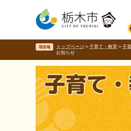
ペ
メ
ー
ニ
ジ
ュ
の
ー
先
を
頭
飛
で
ば
す。
し
トップページ
>
子育て・教育
>
子
現在地
て
お知らせ
本
文
へ