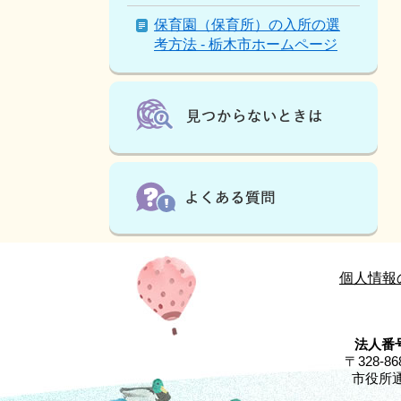
ま
保育園（保育所）の入所の選
す
考方法 - 栃木市ホームページ
個人情報
法人番号
〒328-
市役所