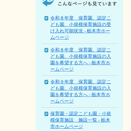
ペ
ー
ジ
令和８年度 保育園、認定こ
を
ども園、小規模保育施設の受
見
け入れ可能状況 - 栃木市ホー
て
ムページ
い
る
令和８年度 保育園、認定こ
人
ども園、小規模保育施設の入
は
園を希望する方へ - 栃木市ホ
こ
ームページ
ん
な
令和９年度 保育園、認定こ
ペ
ども園、小規模保育施設の入
ー
園を希望する方へ - 栃木市ホ
ジ
ームページ
も
保育園・認定こども園・小規
見
模保育施設 施設一覧 - 栃木
て
市ホームページ
い