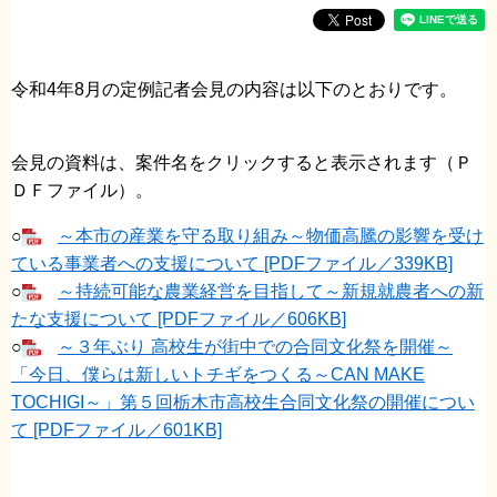
令和4年8月の定例記者会見の内容は以下のとおりです。
会見の資料は、案件名をクリックすると表示されます（Ｐ
ＤＦファイル）。
○
～本市の産業を守る取り組み～物価高騰の影響を受け
ている事業者への支援について [PDFファイル／339KB]
○
～持続可能な農業経営を目指して～新規就農者への新
たな支援について [PDFファイル／606KB]
○
～３年ぶり 高校生が街中での合同文化祭を開催～
「今日、僕らは新しいトチギをつくる～CAN MAKE
TOCHIGI～」第５回栃木市高校生合同文化祭の開催につい
て [PDFファイル／601KB]