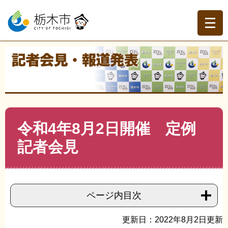
ペ
メ
ー
ニ
ジ
ュ
の
ー
先
を
現在地
頭
飛
トップページ
>
記者会見・報道発表
>
記者会見
>
令和4年
で
ば
度記者会見
>
>
令和4年8月2日開催 定例記者会見
す。
し
て
本
文
本
令和4年8月2日開催 定例
へ
文
記者会見
ページ内目次
更新日：2022年8月2日更新