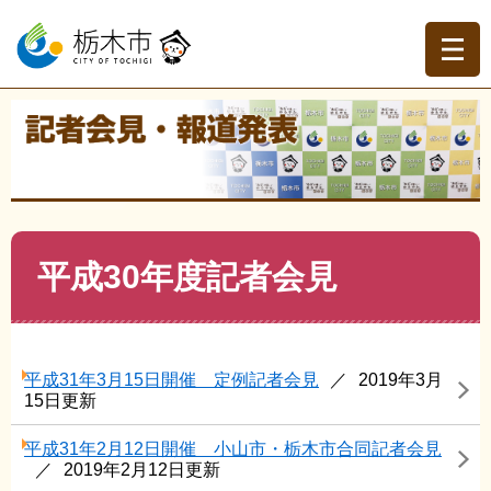
ペ
メ
ー
ニ
ジ
ュ
の
ー
先
を
現在地
頭
飛
トップページ
>
記者会見・報道発表
>
記者会見
>
平成30
で
ば
年度記者会見
す。
し
て
本
文
本
平成30年度記者会見
へ
文
平成31年3月15日開催 定例記者会見
2019年3月
15日更新
平成31年2月12日開催 小山市・栃木市合同記者会見
2019年2月12日更新