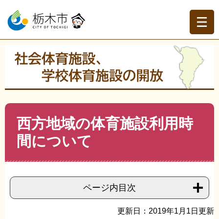
ペ
メ
ー
ニ
ジ
ュ
の
ー
先
を
現在地
頭
飛
トップページ
>
社会体育施設、学校体育施設の開放
>
社会
で
ば
体育施設
>
西方地域（社会体育施設）
>
>
西方地域の体育
す。
し
施設利用時間について
て
本
文
本
西方地域の体育施設利用時
へ
文
間について
ページ内目次
更新日：2019年1月1日更新