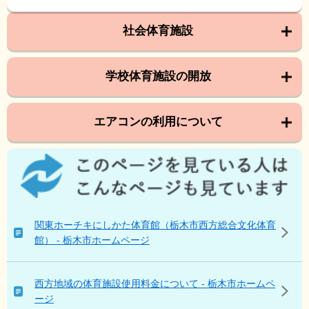
社会体育施設
学校体育施設の開放
エアコンの利用について
こ
の
ペ
ー
ジ
関東ホーチキにしかた体育館（栃木市西方総合文化体育
を
館） - 栃木市ホームページ
見
て
い
西方地域の体育施設使用料金について - 栃木市ホームペ
る
ージ
人