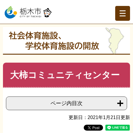
ペ
メ
ー
ニ
ジ
ュ
の
ー
先
を
現在地
頭
飛
トップページ
>
社会体育施設、学校体育施設の開放
>
社会
で
ば
体育施設
>
都賀地域（社会体育施設）
>
>
大柿コミュニテ
す。
し
ィセンター
て
本
文
本
大柿コミュニティセンター
へ
文
ページ内目次
更新日：2021年1月21日更新