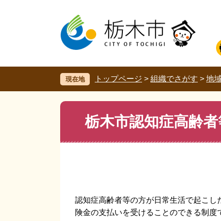
ペ
メ
ー
ニ
ジ
ュ
の
ー
先
を
頭
飛
で
ば
す。
し
トップページ
>
組織でさがす
>
地
現在地
て
本
文
本
栃木市認知症高齢者
へ
文
認知症高齢者等の方が日常生活で起こし
険金の支払いを受けることのできる制度