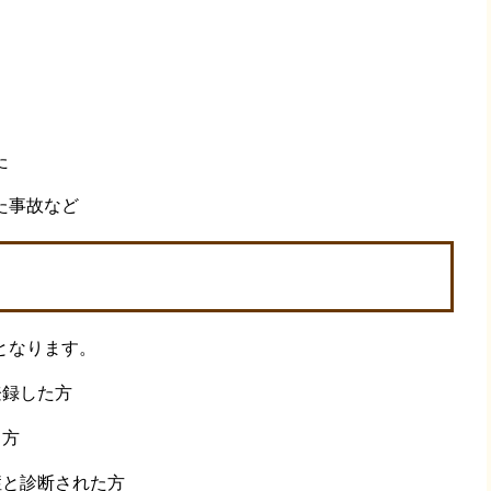
た
た事故など
となります。
登録した方
る方
症と診断された方